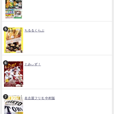
ちるるくらぶ
とみぃず！
名古屋フリモ 中村版