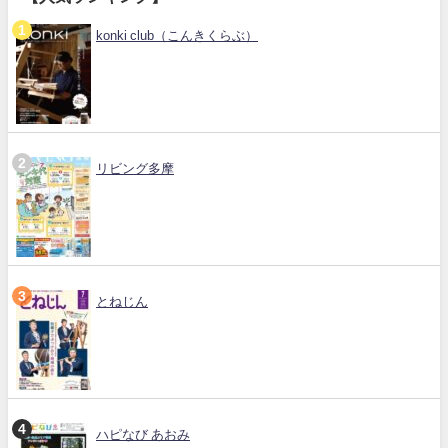
konki club（こんきくらぶ）
リビング多摩
とねじん
ハピなび あおみ