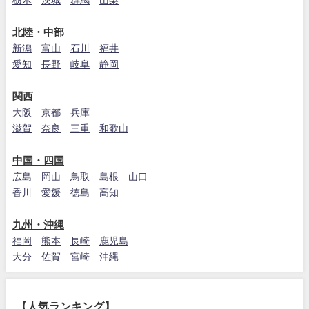
栃木
茨城
群馬
山梨
北陸・中部
新潟
富山
石川
福井
愛知
長野
岐阜
静岡
関西
大阪
京都
兵庫
滋賀
奈良
三重
和歌山
中国・四国
広島
岡山
鳥取
島根
山口
香川
愛媛
徳島
高知
九州・沖縄
福岡
熊本
長崎
鹿児島
大分
佐賀
宮崎
沖縄
【人気ランキング】