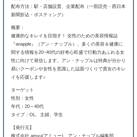
配布方法：駅・店舗設置、企業配布（一部読売・西日本
新聞折込・ポスティング）
概要：
健康的なキレイを目指す！ 女性のための美容情報誌
『anapple』（アン・ナップル）。
多くの美容＆健康に
関する情報を20~40代の好奇心旺盛で
行動力あふれる女
性に向けて発信します。
アン・ナップルは特典が分かり
易いクーポンや
女性を意識した誌面づくりで貴女のキレ
イを応援します♪
ターゲット
性別：女性
年代：20～40代
タイプ：OL、主婦、学生
【発行元】
株式会社 amyu(アミュー) アン・ナップル編集部