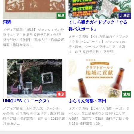
岐阜
北海道
飛騨
くしろ観光ガイドブック「ぐる
得パスポート」
メディア情報 【飛騨】 ジャンル：その他
発行エリア：岐阜県 発行予定日：年3回
メディア情報 【くしろ観光ガイドブック
発行部数： 創刊日： 配布方法：店舗設置
「ぐる得パスポート」】 ジャンル：旅
概要：飛騨産業株...
行・観光、クーポン 発行エリア：北海
道 釧路 発行予定日： 発行部...
東京
愛知
UNIQUES（ユニークス）
ぶらりん蒲郡・幸田
メディア情報 【UNIQUES】 ジャンル：
メディア情報 【ぶらりん蒲郡・幸田】 ジ
その他、生活情報 発行エリア：東京都 発
ャンル：生活情報タウン誌 発行エリア：
行予定日： 発行部数： 創刊日：2013年10
愛知県 蒲郡市・幸田町 発行予定日：毎
月 配布方...
月25日 発行部数：39...