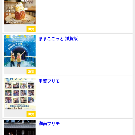
滋賀
ままここっと 滋賀版
滋賀
甲賀フリモ
滋賀
湖南フリモ