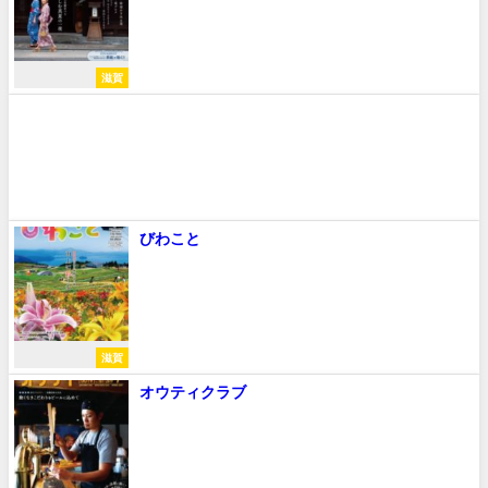
滋賀
びわこと
滋賀
オウティクラブ