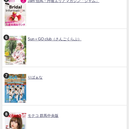
Jam 但馬・丹後エリアマガジン「ジャム」
Sun＋GO club（さんごくらぶ）
りばぁな
モテコ 群馬中央版