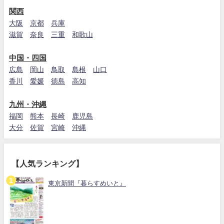
関西
大阪
京都
兵庫
滋賀
奈良
三重
和歌山
中国・四国
広島
岡山
鳥取
島根
山口
香川
愛媛
徳島
高知
九州・沖縄
福岡
熊本
長崎
鹿児島
大分
佐賀
宮崎
沖縄
【人気ランキング】
東京新聞『暮らすめいと』