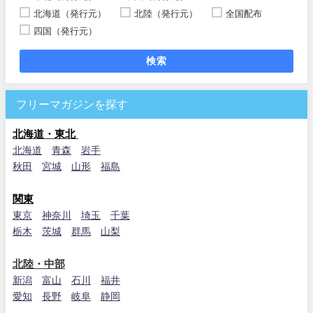
北海道（発行元）
北陸（発行元）
全国配布
四国（発行元）
検索
フリーマガジンを探す
北海道・東北
北海道
青森
岩手
秋田
宮城
山形
福島
関東
東京
神奈川
埼玉
千葉
栃木
茨城
群馬
山梨
北陸・中部
新潟
富山
石川
福井
愛知
長野
岐阜
静岡