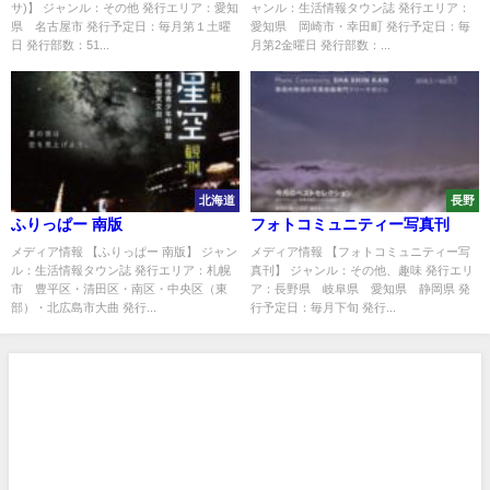
サ)】 ジャンル：その他 発行エリア：愛知
ャンル：生活情報タウン誌 発行エリア：
県 名古屋市 発行予定日：毎月第１土曜
愛知県 岡崎市・幸田町 発行予定日：毎
日 発行部数：51...
月第2金曜日 発行部数：...
北海道
長野
ふりっぱー 南版
フォトコミュニティー写真刊
メディア情報 【ふりっぱー 南版】 ジャン
メディア情報 【フォトコミュニティー写
ル：生活情報タウン誌 発行エリア：札幌
真刊】 ジャンル：その他、趣味 発行エリ
市 豊平区・清田区・南区・中央区（東
ア：長野県 岐阜県 愛知県 静岡県 発
部）・北広島市大曲 発行...
行予定日：毎月下旬 発行...