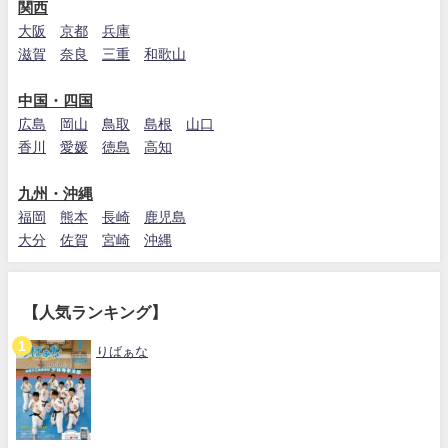
関西
大阪
京都
兵庫
滋賀
奈良
三重
和歌山
中国・四国
広島
岡山
鳥取
島根
山口
香川
愛媛
徳島
高知
九州・沖縄
福岡
熊本
長崎
鹿児島
大分
佐賀
宮崎
沖縄
【人気ランキング】
りばぁな