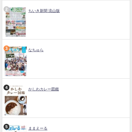
ちいき新聞 流山版
なちゅら
かしわカレー図鑑
ままえーる