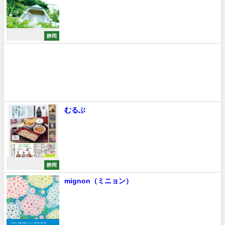
静岡
むるぶ
静岡
mignon（ミニョン）