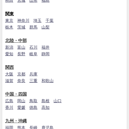
秋田
宮城
山形
福島
関東
東京
神奈川
埼玉
千葉
栃木
茨城
群馬
山梨
北陸・中部
新潟
富山
石川
福井
愛知
長野
岐阜
静岡
関西
大阪
京都
兵庫
滋賀
奈良
三重
和歌山
中国・四国
広島
岡山
鳥取
島根
山口
香川
愛媛
徳島
高知
九州・沖縄
福岡
熊本
長崎
鹿児島