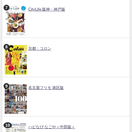
CityLife 阪神・神戸版
京都：コロン
名古屋フリモ 港区版
ハピなび なごや＜中部版＞