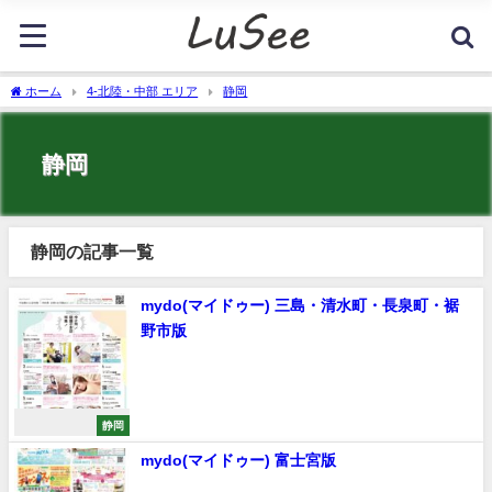
ホーム
4-北陸・中部 エリア
静岡
静岡
静岡の記事一覧
mydo(マイドゥー) 三島・清水町・長泉町・裾
野市版
静岡
mydo(マイドゥー) 富士宮版