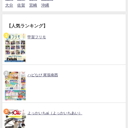
大分
佐賀
宮崎
沖縄
【人気ランキング】
甲賀フリモ
ハピなび 尾張南西
よっかいちai（よっかいちあい）