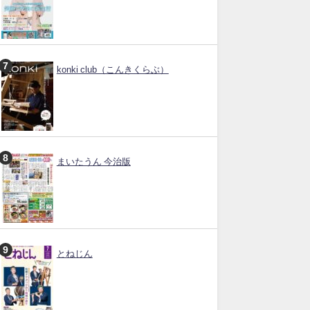
konki club（こんきくらぶ）
まいたうん 今治版
とねじん