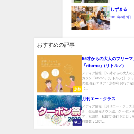
しずまる
2019年8月9日
おすすめの記事
55才からの大人のフリーマ
「ritorno」(リトルノ)
メディア情報 【55才からの大人の
ガジン「ritorno」(リトルノ)】 
の他 発行エリア：京都府 発行予定
（...
京都
月刊エー・クラス
メディア情報 【月刊エー・クラス
ル：生活情報タウン誌、クーポン 
ア：秋田県 秋田市 発行予定日：毎
行部数：18万...
秋田