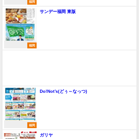
福岡
サンデー福岡 東版
福岡
Do!Not’s(どぅ～なっつ)
福岡
ガリヤ