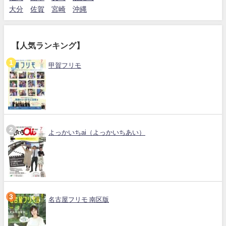
大分
佐賀
宮崎
沖縄
【人気ランキング】
甲賀フリモ
よっかいちai（よっかいちあい）
名古屋フリモ 南区版