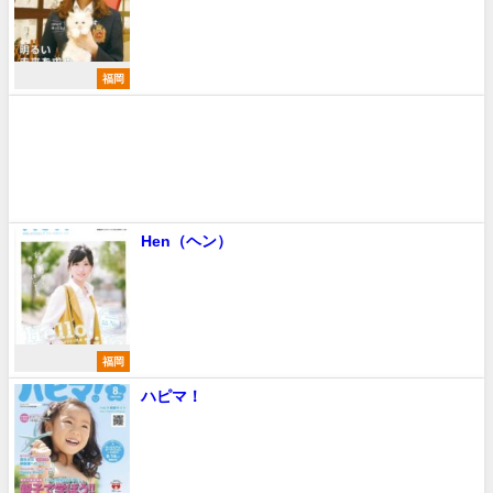
福岡
Hen（ヘン）
福岡
ハピマ！