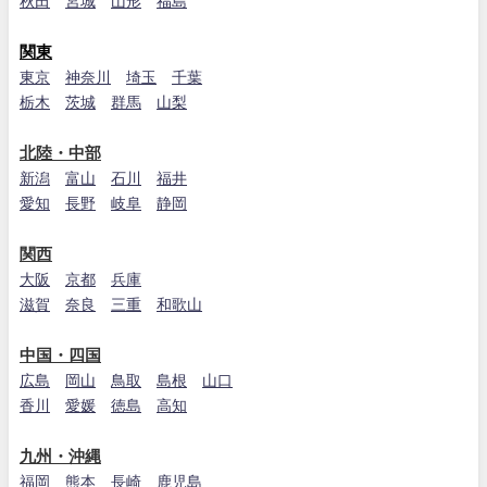
秋田
宮城
山形
福島
関東
東京
神奈川
埼玉
千葉
栃木
茨城
群馬
山梨
北陸・中部
新潟
富山
石川
福井
愛知
長野
岐阜
静岡
関西
大阪
京都
兵庫
滋賀
奈良
三重
和歌山
中国・四国
広島
岡山
鳥取
島根
山口
香川
愛媛
徳島
高知
九州・沖縄
福岡
熊本
長崎
鹿児島