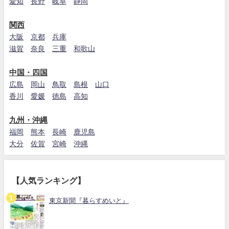
愛知
長野
岐阜
静岡
関西
大阪
京都
兵庫
滋賀
奈良
三重
和歌山
中国・四国
広島
岡山
鳥取
島根
山口
香川
愛媛
徳島
高知
九州・沖縄
福岡
熊本
長崎
鹿児島
大分
佐賀
宮崎
沖縄
【人気ランキング】
東京新聞『暮らすめいと』