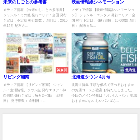
未来のしごとの参考書
映画情報紙シネモーション
メディア情報 【未来のしごとの参考書】
メディア情報 【映画情報誌シネモーショ
ジャンル：その他 発行エリア：全国 発行
ン】 ジャンル：エンタメ 発行エリア：全
予定日：不定期 発行部数： 創刊日：2015
国 発行予定日： 発行部数：15,000部 創刊
年12月 配布方...
日： 配布方法...
神奈川
北海道
リビング湘南
北海道タウン 4月号
メディア情報 【リビング湘南】 ジャン
北海道特集 手頃な価格で選べるおすすめ
ル：生活情報、タウン誌 発行エリア：神
のお店コースが豊富 お待たせしました。
奈川県 発行予定日：毎月2～3回（金曜
今回のメイン特集は『おいしいパン』地域
日） 発行部数： 創刊日：...
おすすめのおいしいパン屋さ...