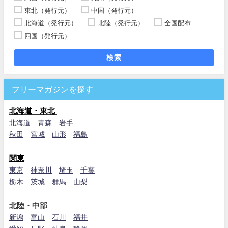
東北（発行元）
中国（発行元）
北海道（発行元）
北陸（発行元）
全国配布
四国（発行元）
検索
フリーマガジンを探す
北海道・東北
北海道
青森
岩手
秋田
宮城
山形
福島
関東
東京
神奈川
埼玉
千葉
栃木
茨城
群馬
山梨
北陸・中部
新潟
富山
石川
福井