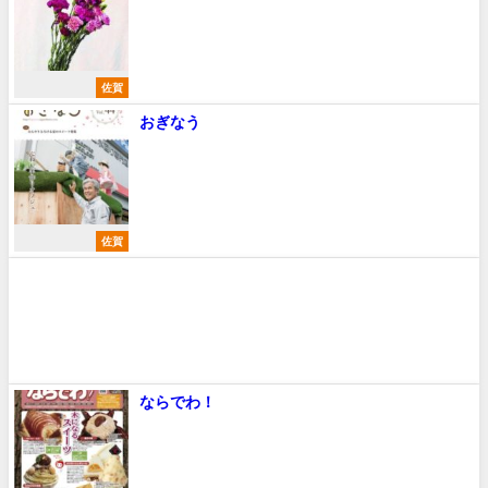
佐賀
おぎなう
佐賀
ならでわ！