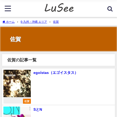
ホーム
6-九州・沖縄 エリア
佐賀
佐賀
佐賀の記事一覧
egoístas（エゴイスタス）
佐賀
SとN