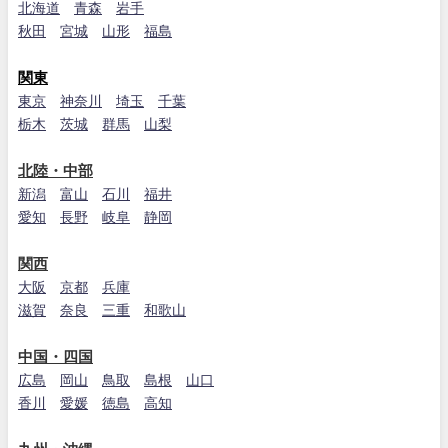
北海道
青森
岩手
秋田
宮城
山形
福島
関東
東京
神奈川
埼玉
千葉
栃木
茨城
群馬
山梨
北陸・中部
新潟
富山
石川
福井
愛知
長野
岐阜
静岡
関西
大阪
京都
兵庫
滋賀
奈良
三重
和歌山
中国・四国
広島
岡山
鳥取
島根
山口
香川
愛媛
徳島
高知