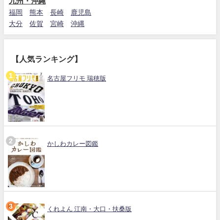
九州・沖縄
福岡
熊本
長崎
鹿児島
大分
佐賀
宮崎
沖縄
【人気ランキング】
名古屋フリモ 瑞穂版
かしわカレー図鑑
くれよん 江南・大口・扶桑版