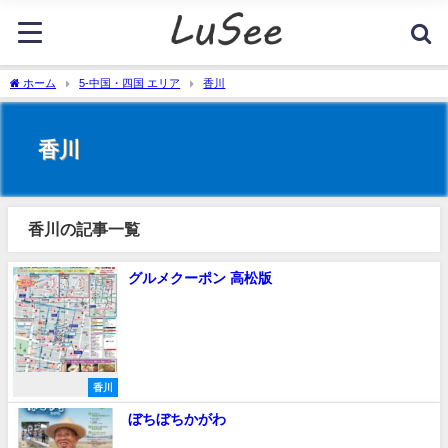
ホーム
5-中国・四国 エリア
香川
香川
香川の記事一覧
グルメクーポン 高松版
香川
ぼちぼちかがわ