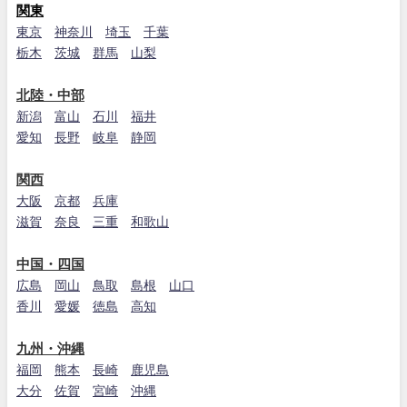
関東
東京
神奈川
埼玉
千葉
栃木
茨城
群馬
山梨
北陸・中部
新潟
富山
石川
福井
愛知
長野
岐阜
静岡
関西
大阪
京都
兵庫
滋賀
奈良
三重
和歌山
中国・四国
広島
岡山
鳥取
島根
山口
香川
愛媛
徳島
高知
九州・沖縄
福岡
熊本
長崎
鹿児島
大分
佐賀
宮崎
沖縄