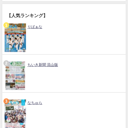
【人気ランキング】
りばぁな
ちいき新聞 流山版
なちゅら