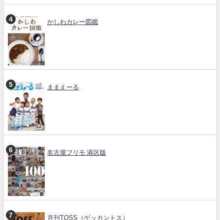
かしわカレー図鑑
ままえーる
名古屋フリモ 港区版
月刊TOSS（ゲッカントス）