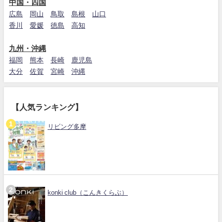
中国・四国
広島
岡山
鳥取
島根
山口
香川
愛媛
徳島
高知
九州・沖縄
福岡
熊本
長崎
鹿児島
大分
佐賀
宮崎
沖縄
【人気ランキング】
リビング多摩
konki club（こんきくらぶ）