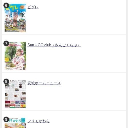
ピグレ
Sun＋GO club（さんごくらぶ）
安城ホームニュース
フリモかわら