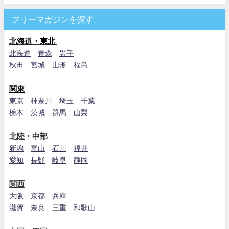
フリーマガジンを探す
北海道・東北
北海道
青森
岩手
秋田
宮城
山形
福島
関東
東京
神奈川
埼玉
千葉
栃木
茨城
群馬
山梨
北陸・中部
新潟
富山
石川
福井
愛知
長野
岐阜
静岡
関西
大阪
京都
兵庫
滋賀
奈良
三重
和歌山