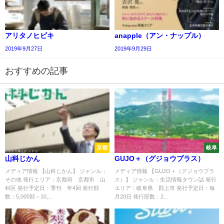
アリタノヒビキ
anapple（アン・ナップル）
2019年9月27日
2019年9月29日
おすすめの記事
京都
岐阜
山科じかん
GUJO＋（グジョウプラス）
メディア情報 【山科じかん】 ジャンル：
メディア情報 【GUJO＋（グジョウプラ
その他 発行エリア：京都府 京都市 山
ス）】 ジャンル：生活情報タウン誌 発行
科区 発行予定日：季刊 年4回 発行部
エリア：岐阜県 郡上市 発行予定日：毎
数：5,000部～10,...
月20日 発行部数：2...