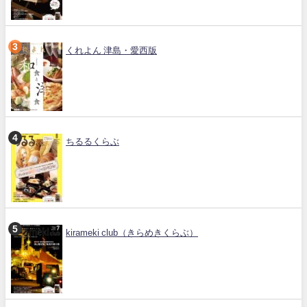
くれよん 津島・愛西版
ちるるくらぶ
kirameki club（きらめきくらぶ）