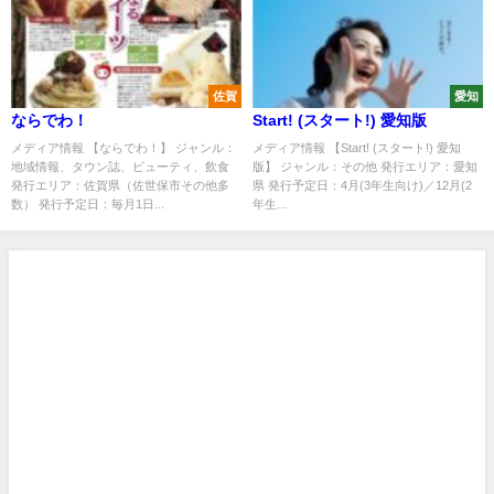
佐賀
愛知
ならでわ！
Start! (スタート!) 愛知版
メディア情報 【ならでわ！】 ジャンル：
メディア情報 【Start! (スタート!) 愛知
地域情報、タウン誌、ビューティ、飲食
版】 ジャンル：その他 発行エリア：愛知
発行エリア：佐賀県（佐世保市その他多
県 発行予定日：4月(3年生向け)／12月(2
数） 発行予定日：毎月1日...
年生...