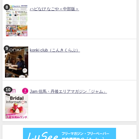
ハピなび なごや＜中部版＞
konki club（こんきくらぶ）
Jam 但馬・丹後エリアマガジン「ジャム」