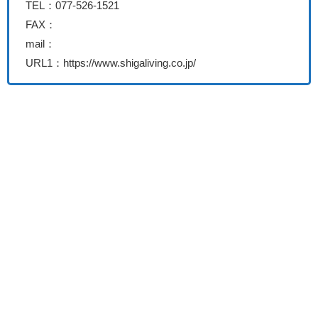
TEL：077-526-1521
FAX：
mail：
URL1：https://www.shigaliving.co.jp/