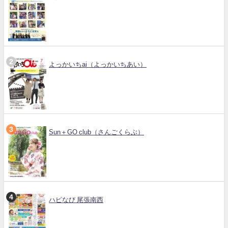
よっかいちai（よっかいちあい）
Sun＋GO club（さんごくらぶ）
ハピなび 尾張南西