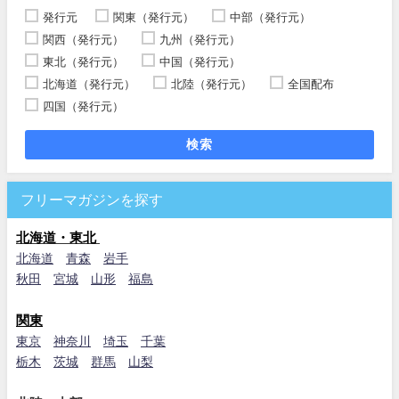
発行元
関東（発行元）
中部（発行元）
関西（発行元）
九州（発行元）
東北（発行元）
中国（発行元）
北海道（発行元）
北陸（発行元）
全国配布
四国（発行元）
検索
フリーマガジンを探す
北海道・東北
北海道
青森
岩手
秋田
宮城
山形
福島
関東
東京
神奈川
埼玉
千葉
栃木
茨城
群馬
山梨