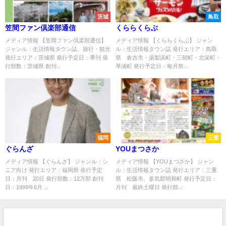
茨城
鳥取
笠間ファン倶楽部通信
くららくらぶ
メディア情報 【笠間ファン倶楽部通信】
メディア情報 【くららくらぶ】 ジャン
ジャンル：生活情報タウン誌、旅行・観光
ル：生活情報タウン誌 発行エリア：鳥取
発行エリア：茨城県 発行予定日：季刊 発
県 倉吉市・湯梨浜町・三朝町・北栄町・
行部数：茨城県 創刊...
琴浦町 発行予定日：毎月第...
福岡
三重
ぐらんざ
YOUまつさか
メディア情報 【ぐらんざ】 ジャンル：シ
メディア情報 【YOUまつさか】 ジャン
ニア向け 発行エリア：福岡県 発行予定
ル：生活情報タウン誌 発行エリア：三重
日：月刊 20日 発行部数：12万部 創刊
県 松阪市、多気郡明和町 発行予定日：
日：1999年6月 ...
月刊 最終土曜日 発行部...