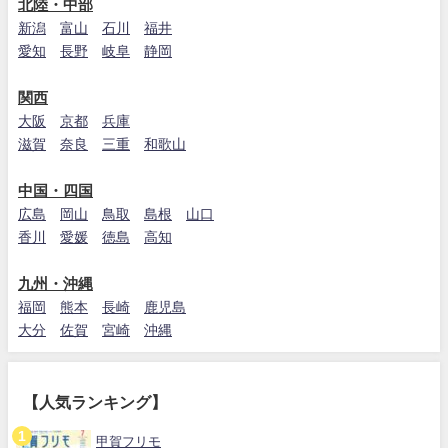
北陸・中部
新潟
富山
石川
福井
愛知
長野
岐阜
静岡
関西
大阪
京都
兵庫
滋賀
奈良
三重
和歌山
中国・四国
広島
岡山
鳥取
島根
山口
香川
愛媛
徳島
高知
九州・沖縄
福岡
熊本
長崎
鹿児島
大分
佐賀
宮崎
沖縄
【人気ランキング】
甲賀フリモ