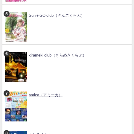
Sun＋GO club（さんごくらぶ）
kirameki club（きらめきくらぶ）
amica（アミーカ）