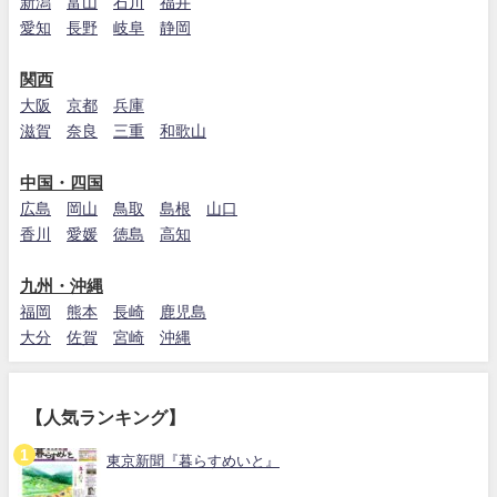
新潟
富山
石川
福井
愛知
長野
岐阜
静岡
関西
大阪
京都
兵庫
滋賀
奈良
三重
和歌山
中国・四国
広島
岡山
鳥取
島根
山口
香川
愛媛
徳島
高知
九州・沖縄
福岡
熊本
長崎
鹿児島
大分
佐賀
宮崎
沖縄
【人気ランキング】
東京新聞『暮らすめいと』