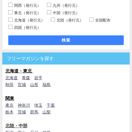
関西（発行元）
九州（発行元）
東北（発行元）
中国（発行元）
北海道（発行元）
北陸（発行元）
全国配布
四国（発行元）
検索
フリーマガジンを探す
北海道・東北
北海道
青森
岩手
秋田
宮城
山形
福島
関東
東京
神奈川
埼玉
千葉
栃木
茨城
群馬
山梨
北陸・中部