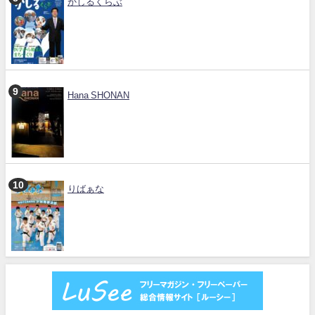
かしるくらぶ
Hana SHONAN
りばぁな