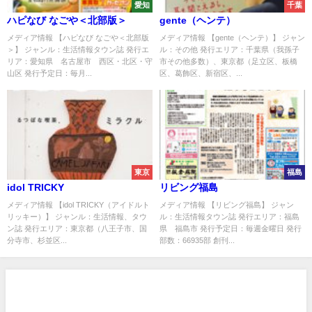
愛知
千葉
ハピなび なごや＜北部版＞
gente（ヘンテ）
メディア情報 【ハピなび なごや＜北部版
メディア情報 【gente（ヘンテ）】 ジャン
＞】 ジャンル：生活情報タウン誌 発行エ
ル：その他 発行エリア：千葉県（我孫子
リア：愛知県 名古屋市 西区・北区・守
市その他多数）、東京都（足立区、板橋
山区 発行予定日：毎月...
区、葛飾区、新宿区、...
東京
福島
idol TRICKY
リビング福島
メディア情報 【idol TRICKY（アイドルト
メディア情報 【リビング福島】 ジャン
リッキー）】 ジャンル：生活情報、タウ
ル：生活情報タウン誌 発行エリア：福島
ン誌 発行エリア：東京都（八王子市、国
県 福島市 発行予定日：毎週金曜日 発行
分寺市、杉並区...
部数：66935部 創刊...