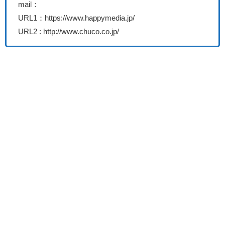
mail：
URL1：https://www.happymedia.jp/
URL2 : http://www.chuco.co.jp/