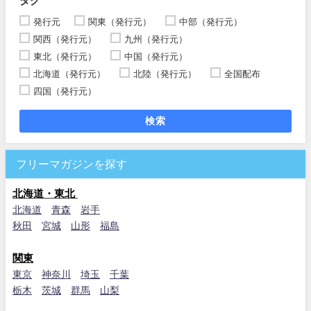
タグ
発行元
関東（発行元）
中部（発行元）
関西（発行元）
九州（発行元）
東北（発行元）
中国（発行元）
北海道（発行元）
北陸（発行元）
全国配布
四国（発行元）
検索
フリーマガジンを探す
北海道・東北
北海道
青森
岩手
秋田
宮城
山形
福島
関東
東京
神奈川
埼玉
千葉
栃木
茨城
群馬
山梨