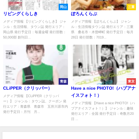
岡山
三重
リビングくらしき
ぽろんくらぶ
メディア情報 【リビングくらしき】 ジャ
メディア情報 【ぽろんくらぶ】 ジャン
ンル：生活情報、タウン誌 発行エリア：
ル：生活情報タウン誌 発行エリア：三重
岡山県 発行予定日：毎週金曜 発行部数：
県 桑名市・木曽岬町 発行予定日：毎月
50,000部 創刊日...
28日 発行部数：7019...
青森
東京
CLiPPER（クリッパー）
Have a nice PHOTO!（ハブアナ
イスフォト！）
メディア情報 【CLiPPER（クリッパ
ー）】 ジャンル：タウン誌、クーポン 発
メディア情報 【Have a nice PHOTO!（ハ
行エリア：青森県 青森市 五所川原市内
ブアナイスフォト！）】 ジャンル：趣味
発行予定日：月刊 月...
発行エリア：全国 発行予定日：奇数月20
日 ...