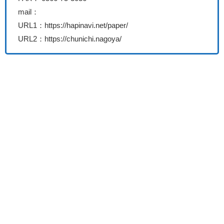
mail：
URL1：https://hapinavi.net/paper/
URL2：https://chunichi.nagoya/