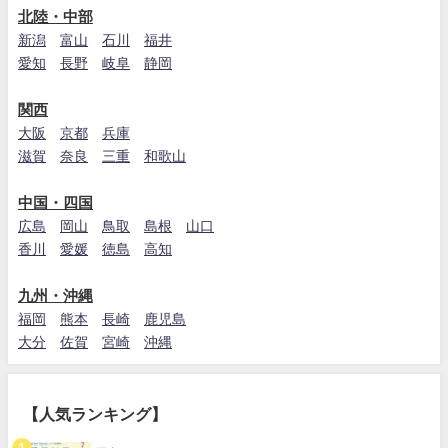
北陸・中部
新潟
富山
石川
福井
愛知
長野
岐阜
静岡
関西
大阪
京都
兵庫
滋賀
奈良
三重
和歌山
中国・四国
広島
岡山
鳥取
島根
山口
香川
愛媛
徳島
高知
九州・沖縄
福岡
熊本
長崎
鹿児島
大分
佐賀
宮崎
沖縄
【人気ランキング】