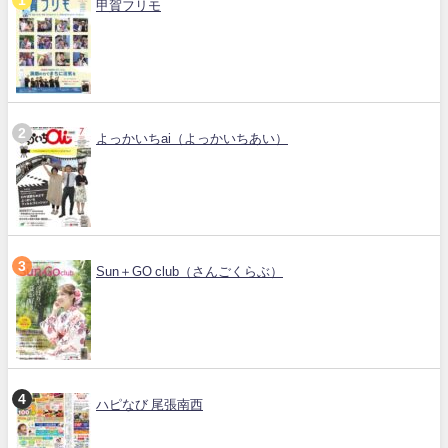
甲賀フリモ
よっかいちai（よっかいちあい）
Sun＋GO club（さんごくらぶ）
ハピなび 尾張南西