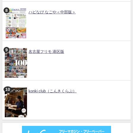
ハピなび なごや＜中部版＞
名古屋フリモ 港区版
konki club（こんきくらぶ）