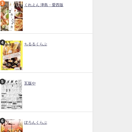
くれよん 津島・愛西版
ちるるくらぶ
瓦版や
ぽろんくらぶ