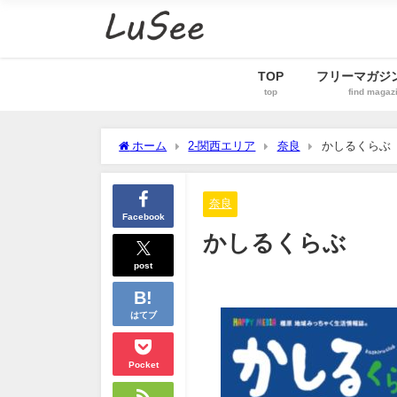
TOP
フリーマガジ
top
find magaz
ホーム
2-関西エリア
奈良
かしるくらぶ
奈良
Facebook
かしるくらぶ
post
はてブ
Pocket