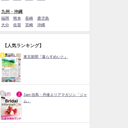
九州・沖縄
福岡
熊本
長崎
鹿児島
大分
佐賀
宮崎
沖縄
【人気ランキング】
東京新聞『暮らすめいと』
Jam 但馬・丹後エリアマガジン「ジャ
ム」