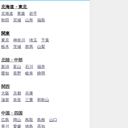
北海道・東北
北海道
青森
岩手
秋田
宮城
山形
福島
関東
東京
神奈川
埼玉
千葉
栃木
茨城
群馬
山梨
北陸・中部
新潟
富山
石川
福井
愛知
長野
岐阜
静岡
関西
大阪
京都
兵庫
滋賀
奈良
三重
和歌山
中国・四国
広島
岡山
鳥取
島根
山口
香川
愛媛
徳島
高知