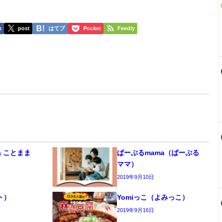
k
post
はてブ
Pocket
Feedly
ma ことまま
ぱーぷるmama（ぱーぷる
ママ）
2019年9月10日
ト）
Yomiっこ（よみっこ）
2019年9月16日