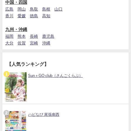
中国・四国
広島
岡山
鳥取
島根
山口
香川
愛媛
徳島
高知
九州・沖縄
福岡
熊本
長崎
鹿児島
大分
佐賀
宮崎
沖縄
【人気ランキング】
Sun＋GO club（さんごくらぶ）
ハピなび 尾張南西