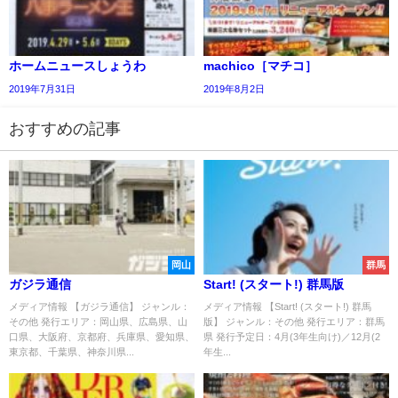
ホームニュースしょうわ
machico［マチコ］
2019年7月31日
2019年8月2日
おすすめの記事
岡山
群馬
ガジラ通信
Start! (スタート!) 群馬版
メディア情報 【ガジラ通信】 ジャンル：
メディア情報 【Start! (スタート!) 群馬
その他 発行エリア：岡山県、広島県、山
版】 ジャンル：その他 発行エリア：群馬
口県、大阪府、京都府、兵庫県、愛知県、
県 発行予定日：4月(3年生向け)／12月(2
東京都、千葉県、神奈川県...
年生...