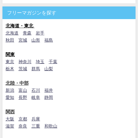
フリーマガジンを探す
北海道・東北
北海道
青森
岩手
秋田
宮城
山形
福島
関東
東京
神奈川
埼玉
千葉
栃木
茨城
群馬
山梨
北陸・中部
新潟
富山
石川
福井
愛知
長野
岐阜
静岡
関西
大阪
京都
兵庫
滋賀
奈良
三重
和歌山