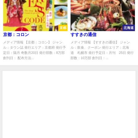
京都
北海道
京都：コロン
すすきの通信
メディア情報 【京都：コロン】 ジャン
メディア情報 【すすきの通信】 ジャン
ル：タウン誌 発行エリア：京都府 発行予
ル：飲食、クーポン 発行エリア：北海
定日：隔月 奇数月20日 発行部数：8万部
道 札幌市 発行予定日：月刊 25日 発行
創刊日： 配布方法...
部数：10万部 創刊日：...