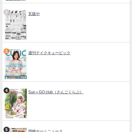
瓦版や
週刊テイクキュービック
Sun＋GO club（さんごくらぶ）
岡崎ホームニュース