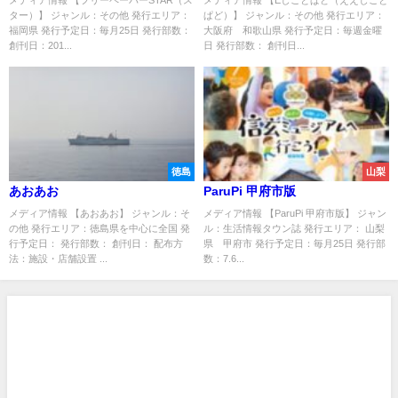
メディア情報 【フリーペーパーSTAR（ス
メディア情報 【Eしごとぱど（ええしごと
ター）】 ジャンル：その他 発行エリア：
ぱど）】 ジャンル：その他 発行エリア：
福岡県 発行予定日：毎月25日 発行部数：
大阪府 和歌山県 発行予定日：毎週金曜
創刊日：201...
日 発行部数： 創刊日...
徳島
山梨
あおあお
ParuPi 甲府市版
メディア情報 【あおあお】 ジャンル：そ
メディア情報 【ParuPi 甲府市版】 ジャン
の他 発行エリア：徳島県を中心に全国 発
ル：生活情報タウン誌 発行エリア： 山梨
行予定日： 発行部数： 創刊日： 配布方
県 甲府市 発行予定日：毎月25日 発行部
法：施設・店舗設置 ...
数：7.6...