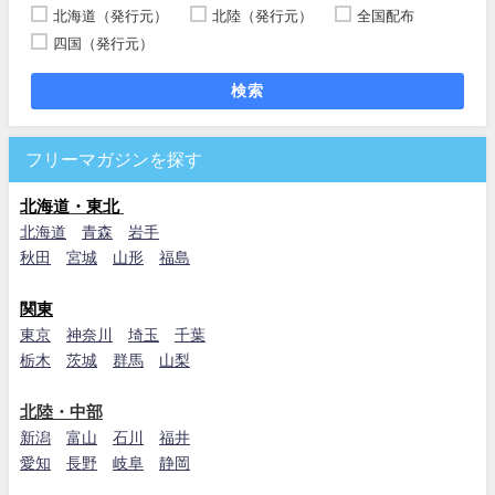
北海道（発行元）
北陸（発行元）
全国配布
四国（発行元）
検索
フリーマガジンを探す
北海道・東北
北海道
青森
岩手
秋田
宮城
山形
福島
関東
東京
神奈川
埼玉
千葉
栃木
茨城
群馬
山梨
北陸・中部
新潟
富山
石川
福井
愛知
長野
岐阜
静岡