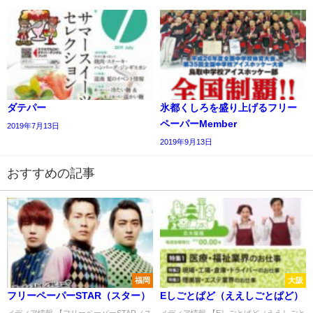
ダテパー
氷都くしろを盛り上げるフリー
ペーパーMember
2019年7月13日
2019年9月13日
おすすめの記事
福岡
大阪
フリーペーパーSTAR（スター）
Eしごとぱど（ええしごとぱど）