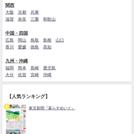
関西
大阪
京都
兵庫
滋賀
奈良
三重
和歌山
中国・四国
広島
岡山
鳥取
島根
山口
香川
愛媛
徳島
高知
九州・沖縄
福岡
熊本
長崎
鹿児島
大分
佐賀
宮崎
沖縄
【人気ランキング】
東京新聞『暮らすめいと』