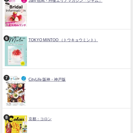
Jam 但馬・丹後エリアマガジン「ジャム」
TOKYO MINTOO （トウキョウミント）
CityLife 阪神・神戸版
京都：コロン