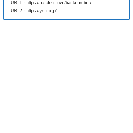
URL1：https://narakko.love/backnumber/
URL2：https://ynl.co.jp/