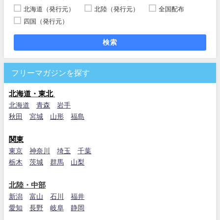
北海道（発行元）
北陸（発行元）
全国配布
四国（発行元）
検索
フリーマガジンを探す
北海道・東北
北海道
青森
岩手
秋田
宮城
山形
福島
関東
東京
神奈川
埼玉
千葉
栃木
茨城
群馬
山梨
北陸・中部
新潟
富山
石川
福井
愛知
長野
岐阜
静岡