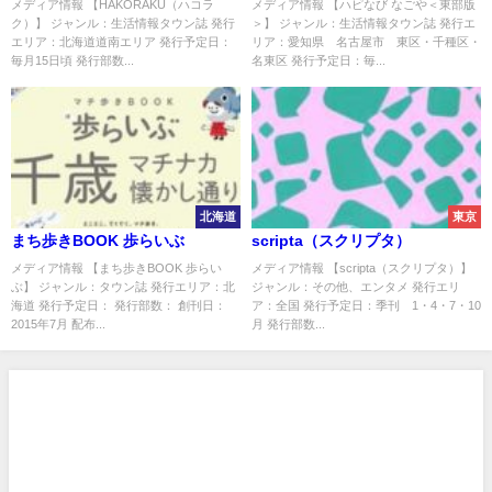
メディア情報 【HAKORAKU（ハコラ
メディア情報 【ハピなび なごや＜東部版
ク）】 ジャンル：生活情報タウン誌 発行
＞】 ジャンル：生活情報タウン誌 発行エ
エリア：北海道道南エリア 発行予定日：
リア：愛知県 名古屋市 東区・千種区・
毎月15日頃 発行部数...
名東区 発行予定日：毎...
北海道
東京
まち歩きBOOK 歩らいぶ
scripta（スクリプタ）
メディア情報 【まち歩きBOOK 歩らい
メディア情報 【scripta（スクリプタ）】
ぶ】 ジャンル：タウン誌 発行エリア：北
ジャンル：その他、エンタメ 発行エリ
海道 発行予定日： 発行部数： 創刊日：
ア：全国 発行予定日：季刊 1・4・7・10
2015年7月 配布...
月 発行部数...