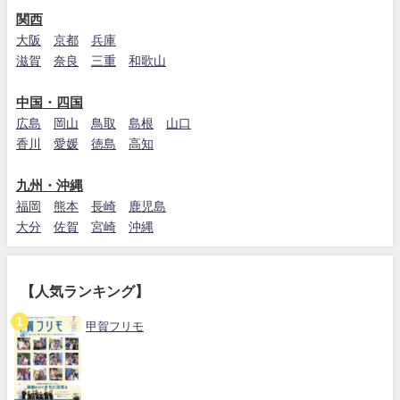
関西
大阪
京都
兵庫
滋賀
奈良
三重
和歌山
中国・四国
広島
岡山
鳥取
島根
山口
香川
愛媛
徳島
高知
九州・沖縄
福岡
熊本
長崎
鹿児島
大分
佐賀
宮崎
沖縄
【人気ランキング】
甲賀フリモ