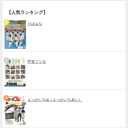
【人気ランキング】
りばぁな
甲賀フリモ
よっかいちai（よっかいちあい）