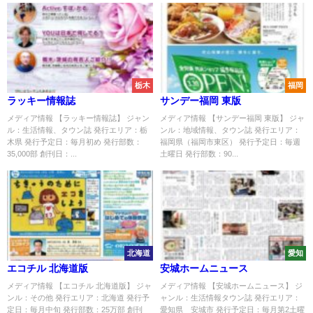
栃木
福岡
ラッキー情報誌
サンデー福岡 東版
メディア情報 【ラッキー情報誌】 ジャン
メディア情報 【サンデー福岡 東版】 ジャ
ル：生活情報、タウン誌 発行エリア：栃
ンル：地域情報、タウン誌 発行エリア：
木県 発行予定日：毎月初め 発行部数：
福岡県（福岡市東区） 発行予定日：毎週
35,000部 創刊日：...
土曜日 発行部数：90...
北海道
愛知
エコチル 北海道版
安城ホームニュース
メディア情報 【エコチル 北海道版】 ジャ
メディア情報 【安城ホームニュース】 ジ
ンル：その他 発行エリア：北海道 発行予
ャンル：生活情報タウン誌 発行エリア：
定日：毎月中旬 発行部数：25万部 創刊
愛知県 安城市 発行予定日：毎月第2土曜