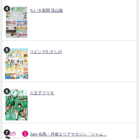
ちいき新聞 流山版
リビングむさしの
八王子フリモ
Jam 但馬・丹後エリアマガジン「ジャム」