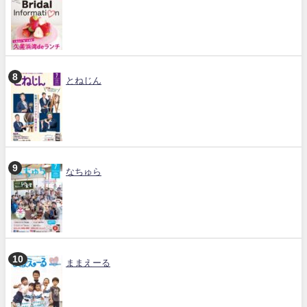
とねじん
なちゅら
ままえーる