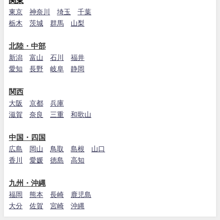
関東
東京
神奈川
埼玉
千葉
栃木
茨城
群馬
山梨
北陸・中部
新潟
富山
石川
福井
愛知
長野
岐阜
静岡
関西
大阪
京都
兵庫
滋賀
奈良
三重
和歌山
中国・四国
広島
岡山
鳥取
島根
山口
香川
愛媛
徳島
高知
九州・沖縄
福岡
熊本
長崎
鹿児島
大分
佐賀
宮崎
沖縄