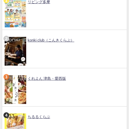
リビング多摩
konki club（こんきくらぶ）
くれよん 津島・愛西版
ちるるくらぶ