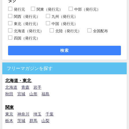
タグ
発行元
関東（発行元）
中部（発行元）
関西（発行元）
九州（発行元）
東北（発行元）
中国（発行元）
北海道（発行元）
北陸（発行元）
全国配布
四国（発行元）
検索
フリーマガジンを探す
北海道・東北
北海道
青森
岩手
秋田
宮城
山形
福島
関東
東京
神奈川
埼玉
千葉
栃木
茨城
群馬
山梨