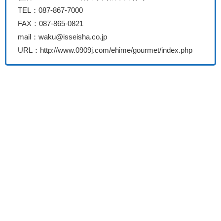
TEL：087-867-7000
FAX：087-865-0821
mail：waku@isseisha.co.jp
URL：http://www.0909j.com/ehime/gourmet/index.php