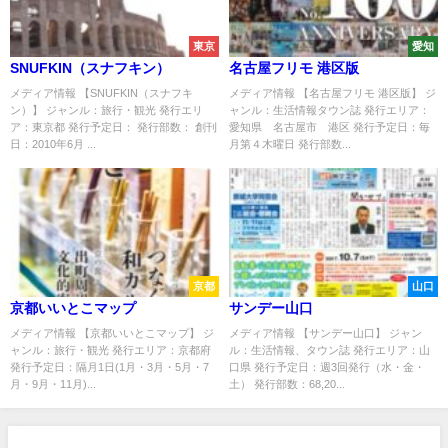
東京
愛知
SNUFKIN（スナフキン）
名古屋フリモ 港区版
メディア情報 【SNUFKIN（スナフキ
メディア情報 【名古屋フリモ 港区版】 ジ
ン）】 ジャンル：旅行・観光 発行エリ
ャンル：生活情報タウン誌 発行エリア：
ア：東京都 発行予定日： 発行部数： 創刊
愛知県 名古屋市 港区 発行予定日：毎
日：2010年6月 ...
月第４木曜日 発行部数...
京都
山口
京都いいとこマップ
サンデー山口
メディア情報 【京都いいとこマップ】 ジ
メディア情報 【サンデー山口】 ジャン
ャンル：旅行・観光 発行エリア：京都府
ル：生活情報、タウン誌 発行エリア：山
発行予定日：隔月1日(1月・3月・5月・7
口県 発行予定日：週3回発行（水・金・
月・9月・11月)...
土） 発行部数：68,20...