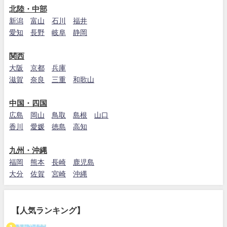
北陸・中部
新潟
富山
石川
福井
愛知
長野
岐阜
静岡
関西
大阪
京都
兵庫
滋賀
奈良
三重
和歌山
中国・四国
広島
岡山
鳥取
島根
山口
香川
愛媛
徳島
高知
九州・沖縄
福岡
熊本
長崎
鹿児島
大分
佐賀
宮崎
沖縄
【人気ランキング】