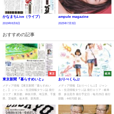
かなまちLive（ライブ）
ampule magazine
2019年8月6日
2025年7月3日
おすすめの記事
東京
岐阜
東京新聞『暮らすめいと』
おりべくらぶ
メディア情報 【東京新聞『暮らすめい
メディア情報 【おりべくらぶ】 ジャン
と』】 ジャンル：生活情報タウン誌 発行
ル：生活情報タウン誌 発行エリア：岐阜
エリア：東京都、神奈川県、埼玉県、千葉
県 多治見市 発行予定日：毎月25日 発行
県、茨城県、栃木県、群馬県...
部数：44570部 創...