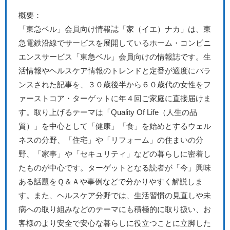
概要：
「東急ベル」会員向け情報誌「家（イエ）ナカ」は、東
急電鉄沿線でサービスを展開しているホーム・コンビニ
エンスサービス「東急ベル」会員向けの情報誌です。生
活情報やヘルスケア情報のトレンドと定番が適度にバラ
ンスされた記事を、３０歳後半から６０歳代の女性をフ
ァーストコア・ターゲットに年４回ご家庭に直接届けま
す。取り上げるテーマは「Quality Of Life（人生の品
質）」を中心として「健康」「食」を始めとするウェル
ネスの分野、「住宅」や「リフォーム」の住まいの分
野、「家事」や「セキュリティ」などの暮らしに密着し
たものが中心です。ターゲットとなる読者が「今」興味
ある話題をＱ＆Ａや事例などで分かりやすく解説しま
す。また、ヘルスケア分野では、生活習慣の見直しや未
病への取り組みなどのテーマにも積極的に取り扱い、お
客様のより安全で安心な暮らしに役立つことに立脚した