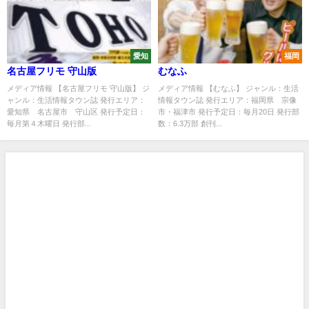
愛知
福岡
名古屋フリモ 守山版
むなふ
メディア情報 【名古屋フリモ 守山版】 ジ
メディア情報 【むなふ】 ジャンル：生活
ャンル：生活情報タウン誌 発行エリア：
情報タウン誌 発行エリア：福岡県 宗像
愛知県 名古屋市 守山区 発行予定日：
市・福津市 発行予定日：毎月20日 発行部
毎月第４木曜日 発行部...
数：6.3万部 創刊...