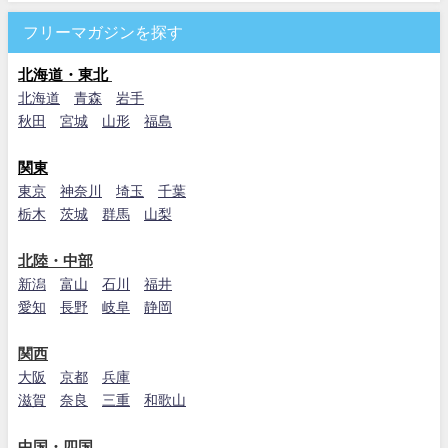
フリーマガジンを探す
北海道・東北
北海道
青森
岩手
秋田
宮城
山形
福島
関東
東京
神奈川
埼玉
千葉
栃木
茨城
群馬
山梨
北陸・中部
新潟
富山
石川
福井
愛知
長野
岐阜
静岡
関西
大阪
京都
兵庫
滋賀
奈良
三重
和歌山
中国・四国