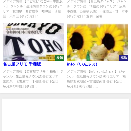
メディア情報 【ハピなび なごや＜中部版
メディア情報 【西広島タイムス】 ジャン
＞】 ジャンル：生活情報タウン誌 発行エ
ル：タウン誌、情報誌 発行エリア：広島
リア：愛知県 名古屋市 昭和区・瑞穂
市西区（己斐橋以西）・佐伯区・廿日市市
区・天白区 発行予定日：...
発行予定日：週刊 金曜...
愛知
福島
名古屋フリモ 千種版
info（いんふぉ）
メディア情報 【名古屋フリモ 千種版】 ジ
メディア情報 【info（いんふぉ）】 ジャ
ャンル：生活情報タウン誌 発行エリア：
ンル：生活情報タウン誌 発行エリア：福
愛知県 名古屋市 千種区 発行予定日：
島県相双地区～宮城県南部 発行予定日：
毎月第4木曜日 発行部...
毎月1日 発行部数：...