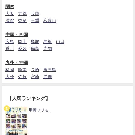
関西
大阪
京都
兵庫
滋賀
奈良
三重
和歌山
中国・四国
広島
岡山
鳥取
島根
山口
香川
愛媛
徳島
高知
九州・沖縄
福岡
熊本
長崎
鹿児島
大分
佐賀
宮崎
沖縄
【人気ランキング】
甲賀フリモ