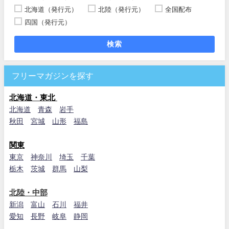
北海道（発行元）
北陸（発行元）
全国配布
四国（発行元）
検索
フリーマガジンを探す
北海道・東北
北海道
青森
岩手
秋田
宮城
山形
福島
関東
東京
神奈川
埼玉
千葉
栃木
茨城
群馬
山梨
北陸・中部
新潟
富山
石川
福井
愛知
長野
岐阜
静岡