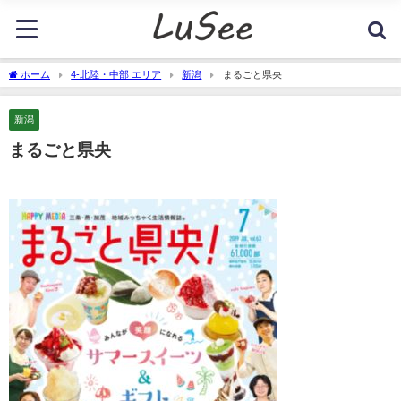
ホーム
4-北陸・中部 エリア
新潟
まるごと県央
新潟
まるごと県央