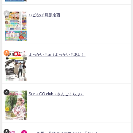
ハピなび 尾張南西
よっかいちai（よっかいちあい）
Sun＋GO club（さんごくらぶ）