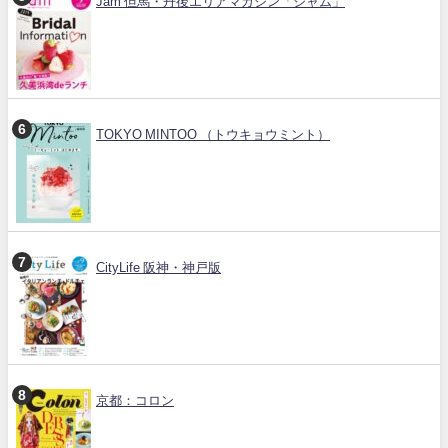
Jam 但馬・丹後エリアマガジン「ジャム」
TOKYO MINTOO （トウキョウミント）
CityLife 阪神・神戸版
京都：コロン