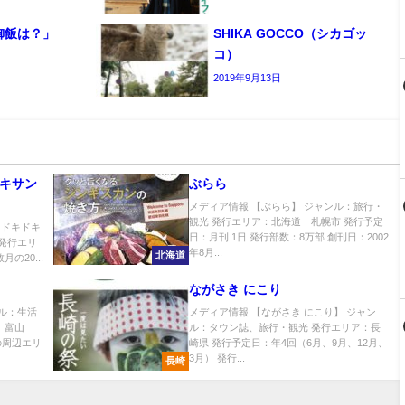
御飯は？」
SHIKA GOCCO（シカゴッ
コ）
2019年9月13日
キドキサン
ぶらら
メディア情報 【ぶらら】 ジャンル：旅行・
観光 発行エリア：北海道 札幌市 発行予定
s（ドキドキ
日：月刊 1日 発行部数：8万部 創刊日：2002
 発行エリ
年8月...
北海道
の20...
ながさき にこり
ンル：生活
メディア情報 【ながさき にこり】 ジャン
 富山
ル：タウン誌、旅行・観光 発行エリア：長
の周辺エリ
崎県 発行予定日：年4回（6月、9月、12月、
3月） 発行...
長崎