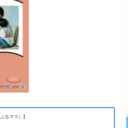
ーぷるママ）
】