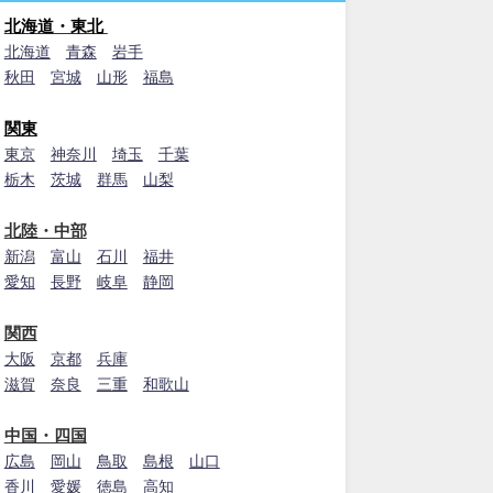
北海道・東北
北海道
青森
岩手
秋田
宮城
山形
福島
関東
東京
神奈川
埼玉
千葉
栃木
茨城
群馬
山梨
北陸・中部
新潟
富山
石川
福井
愛知
長野
岐阜
静岡
関西
大阪
京都
兵庫
滋賀
奈良
三重
和歌山
中国・四国
広島
岡山
鳥取
島根
山口
香川
愛媛
徳島
高知