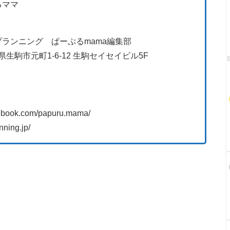
るママ
ランニング ぱーぷるmama編集部
良県生駒市元町1-6-12 生駒セイセイビル5F
ebook.com/papuru.mama/
ning.jp/