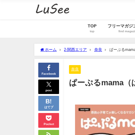
TOP
フリーマガジ
top
find magaz
ホーム
2-関西エリア
奈良
ぱーぷるmam
奈良
Facebook
ぱーぷるmama
post
はてブ
Pocket