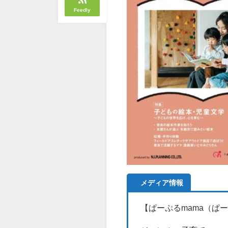
Feedly
メディア情報
【ぱーぷるmama（ぱ