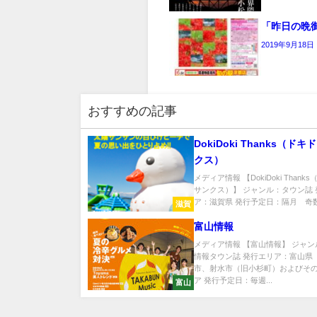
「昨日の晩
2019年9月18日
おすすめの記事
DokiDoki Thanks（ド
クス）
メディア情報 【DokiDoki Thank
サンクス）】 ジャンル：タウン誌
ア：滋賀県 発行予定日：隔月 奇数月
滋賀
富山情報
メディア情報 【富山情報】 ジャ
情報タウン誌 発行エリア：富山県
市、射水市（旧小杉町）およびそ
ア 発行予定日：毎週...
富山