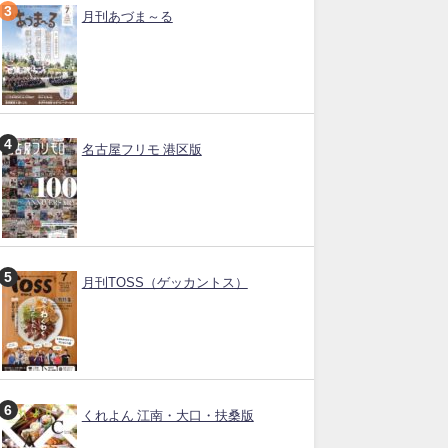
月刊あづま～る
名古屋フリモ 港区版
月刊TOSS（ゲッカントス）
くれよん 江南・大口・扶桑版