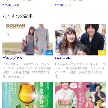
2022年5月26日
2019年9月5日
おすすめの記事
広島
大阪
ゴルフファン
Gakmotto
メディア情報 【 ゴルフファン】 ジャン
fa-leanpub メディア情報 【Gakmotto】 ジ
ル：スポーツ 発行エリア：中国地方 発行
ャンル：学生発行媒体 学校・スクール 発
予定日：月刊 発行部数：50,000部 創刊
行エリア：大阪府・兵庫県 発行予定日：
日： 配布方法：...
季...