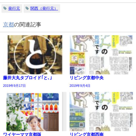
発行元
関西（発行元）
京都
の関連記事
藤井大丸タブロイド｢と､｣
リビング京都中央
2019年9月17日
2019年9月4日
ワイヤーママ京都版
リビング京都西南