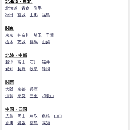
北海道・東北
北海道
青森
岩手
秋田
宮城
山形
福島
関東
東京
神奈川
埼玉
千葉
栃木
茨城
群馬
山梨
北陸・中部
新潟
富山
石川
福井
愛知
長野
岐阜
静岡
関西
大阪
京都
兵庫
滋賀
奈良
三重
和歌山
中国・四国
広島
岡山
鳥取
島根
山口
香川
愛媛
徳島
高知