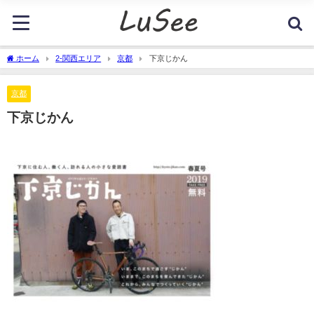
ホーム
2-関西エリア
京都
下京じかん
京都
下京じかん