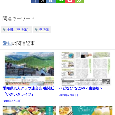
LINE
関連キーワード
中部（発行元）
発行元
愛知
の関連記事
愛知県老人クラブ連合会 機関紙
ハピなび なごや＜東部版＞
『いきいきライフ』
2019年7月30日
2019年7月31日