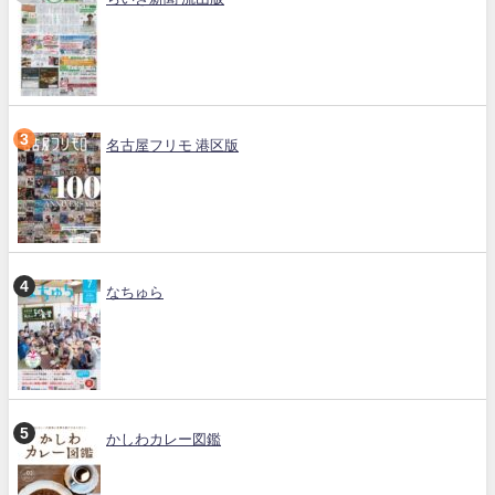
名古屋フリモ 港区版
なちゅら
かしわカレー図鑑