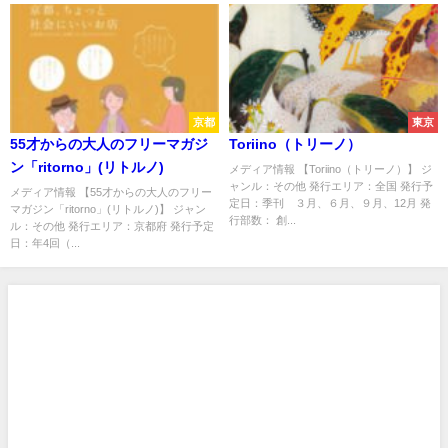
京都
東京
55才からの大人のフリーマガジ
Toriino（トリーノ）
ン「ritorno」(リトルノ)
メディア情報 【Toriino（トリーノ）】 ジ
ャンル：その他 発行エリア：全国 発行予
メディア情報 【55才からの大人のフリー
定日：季刊 ３月、６月、９月、12月 発
マガジン「ritorno」(リトルノ)】 ジャン
行部数： 創...
ル：その他 発行エリア：京都府 発行予定
日：年4回（...