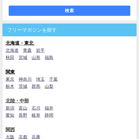
検索
フリーマガジンを探す
北海道・東北
北海道
青森
岩手
秋田
宮城
山形
福島
関東
東京
神奈川
埼玉
千葉
栃木
茨城
群馬
山梨
北陸・中部
新潟
富山
石川
福井
愛知
長野
岐阜
静岡
関西
大阪
京都
兵庫