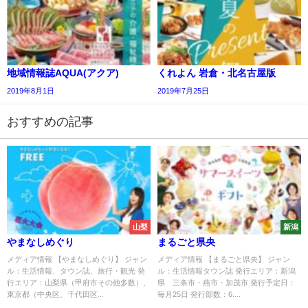
地域情報誌AQUA(アクア)
くれよん 岩倉・北名古屋版
2019年8月1日
2019年7月25日
おすすめの記事
山梨
新潟
やまなしめぐり
まるごと県央
メディア情報 【やまなしめぐり】 ジャン
メディア情報 【まるごと県央】 ジャン
ル：生活情報、タウン誌、旅行・観光 発
ル：生活情報タウン誌 発行エリア：新潟
行エリア：山梨県（甲府市その他多数）、
県 三条市・燕市・加茂市 発行予定日：
東京都（中央区、千代田区...
毎月25日 発行部数：6....