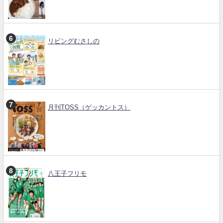
リビングむさしの
月刊TOSS（ゲッカントス）
八王子フリモ