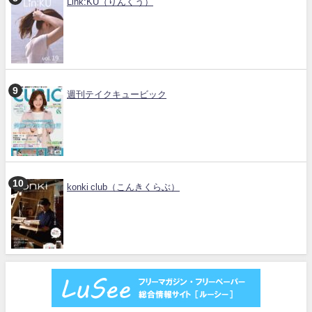
Link:KU（りんくう）
週刊テイクキュービック
konki club（こんきくらぶ）