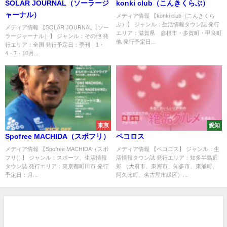
SOLAR JOURNAL（ソーラージ
konki club（こんきくらぶ）
ャーナル）
メディア情報 【konki club（こんきくら
ぶ）】 ジャンル：生活情報タウン誌 発行
メディア情報 【SOLAR JOURNAL（ソー
エリア：滋賀県 彦根市・多賀町・甲良町
ラージャーナル）】 ジャンル：その他 発
他 発行予定日...
行エリア：全国 発行予定日：季刊 1・
4・7・10月...
東京
愛知
Spofree MACHIDA（スポフリ）
ペコロス
メディア情報 【Spofree MACHIDA（スポ
メディア情報 【ペコロス】 ジャンル：生
フリ）】 ジャンル：スポーツ、生活情報
活情報タウン誌 発行エリア：知多半島近
タウン誌 発行エリア：東京都町田市 発行
郊 （大府市、東海市、知多市、東浦町、
予定日：月...
阿久比町、名古屋市緑区）...