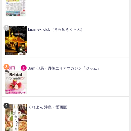
kirameki club（きらめきくらぶ）
Jam 但馬・丹後エリアマガジン「ジャム」
くれよん 津島・愛西版