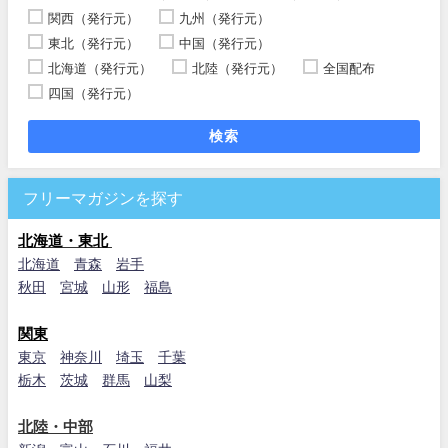
関西（発行元）
九州（発行元）
東北（発行元）
中国（発行元）
北海道（発行元）
北陸（発行元）
全国配布
四国（発行元）
検索
フリーマガジンを探す
北海道・東北
北海道
青森
岩手
秋田
宮城
山形
福島
関東
東京
神奈川
埼玉
千葉
栃木
茨城
群馬
山梨
北陸・中部