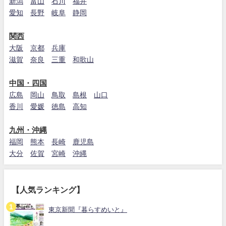
新潟
富山
石川
福井
愛知
長野
岐阜
静岡
関西
大阪
京都
兵庫
滋賀
奈良
三重
和歌山
中国・四国
広島
岡山
鳥取
島根
山口
香川
愛媛
徳島
高知
九州・沖縄
福岡
熊本
長崎
鹿児島
大分
佐賀
宮崎
沖縄
【人気ランキング】
東京新聞『暮らすめいと』